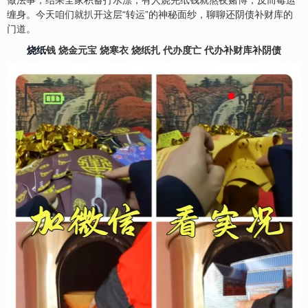
做法事，结果全家积蓄打水漂；有人烧完纸钱就熬夜赌博，反而霉运
缠身。今天咱们就扒开这层“转运”的神秘面纱，聊聊还阴债补财库的
门道。
烧纸
钱 烧金元宝 烧寒衣 烧纸扎 代办度亡 代办补财库补阴债