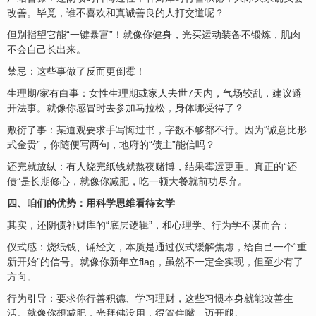
改善。毕竟，谁不喜欢和真诚善良的人打交道呢？
但别指望它能“一键暴富”！就像你健身，光买运动装备不锻炼，肌肉
不会自己长出来。
禁忌：这些事做了反而更倒霉！
生理期/家有白事：女性生理期或家人去世7天内，气场较乱，建议避
开法事。就像你感冒时去参加马拉松，身体哪受得了？
敷衍了事：某道观要求手写悔过书，字数不够都不行。因为“诚意比形
式金贵”，你随便写两句，地府的“债主”能信吗？
还完就放纵：有人烧完纸钱就熬夜赌博，结果霉运更重。真正的“还
债”是长期修心，就像你减肥，吃一顿大餐就前功尽弃。
四、咱们的优势：用科学思维看待玄学
其实，还阴债补财库的“底层逻辑”，和心理学、行为学不谋而合：
仪式感：烧纸钱、诵经文，本质是通过仪式缓解焦虑，给自己一个“重
新开始”的信号。就像你新年立flag，虽然不一定全实现，但至少有了
方向。
行为引导：要求你行善积德、学习理财，这些习惯本身就能改善生
活。就像你想减肥，光拜佛没用，得管住嘴、迈开腿。