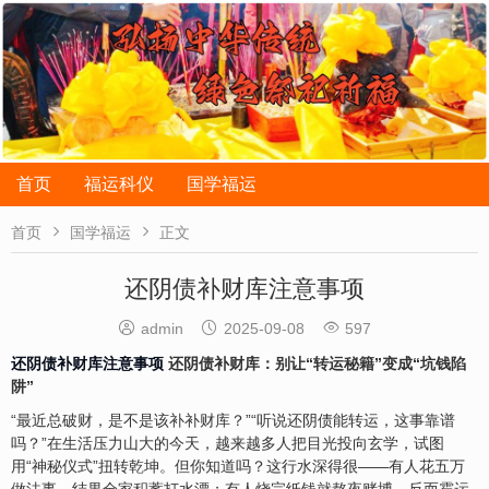
首页
福运科仪
国学福运


首页
国学福运
正文
还阴债补财库注意事项



admin
2025-09-08
597
还阴债补财库注意事项
还阴债补财库：别让“转运秘籍”变成“坑钱陷
阱”
“最近总破财，是不是该补补财库？”“听说还阴债能转运，这事靠谱
吗？”在生活压力山大的今天，越来越多人把目光投向玄学，试图
用“神秘仪式”扭转乾坤。但你知道吗？这行水深得很——有人花五万