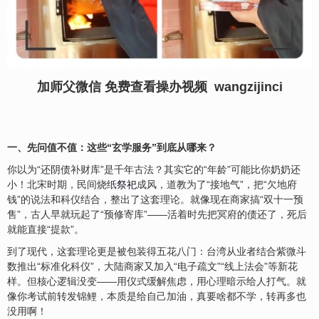
加师父微信 免费查看操办视频 wangzijinci
一、先问值不值：这些“玄学服务”到底从哪来？
你以为“还阴债补财库”是千年古法？其实它的“年龄”可能比你奶奶还
小！北宋时期，民间烧纸
祭祀
成风，道教为了“接地气”，把“欠地府
钱”的说法和科仪结合，整出了这套理论。就像现在商家搞“双十一预
售”，古人早就玩起了“预修寄库”——活着时先把冥府的债还了，死后
就能直接“提款”。
到了现代，这套理论更是被包装得五花八门：台湾从业者结合紫微斗
数推出“标准化科仪”，大陆商家又加入“电子疏文”“线上法会”等新花
样。但核心逻辑没变——用仪式缓解焦虑，用心理暗示给人打气。就
像你考试前转发锦鲤，本质是给自己加油，真要啥都不学，转再多也
没用啊！