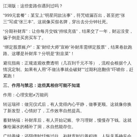
江湖版：这些套路你遇到过吗？
“999元套餐”：某宝上“明星同款法事”，符咒错漏百出，甚至把“张
三”写成“张三丰”。这就像买假名牌，穿出去分分钟社死。
“分期补财库”：让你每月交钱“持续充值”，结果交了一年，财运没变，
骗子倒是买房买车了。
“绑定股票账户”：某“财经大师”宣称“补财库需绑定股票”，结果卷款跑
路。这哪是补财库？分明是“割韭菜”！
避坑指南：正规道观收费透明（几百到千元不等），流程会根据个人
情况定制。如果有人用“不做法事就会破财”“过期利息翻倍”吓唬你，赶
紧跑！
三、作用与禁忌：这些真相你可能不知道
作用：心理安慰≠万能药
转运瑞祥：做完仪式后，有人觉得内心平静，做事更顺。这就像你换
了新发型，心情好了，工作效率自然提高。
蓄财纳福：补财库后，有人开始记账、学习理财，慢慢存下钱。这就
像给漏水的桶补了洞，水自然能存住。
广结善缘：还阴债时忏悔过往，补财库时行善积德，人际关系确实会