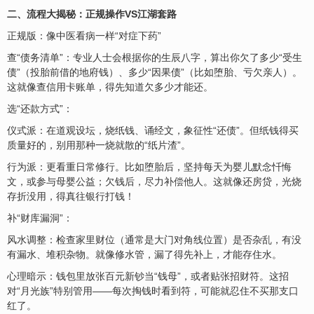
二、流程大揭秘：正规操作VS江湖套路
正规版：像中医看病一样“对症下药”
查“债务清单”：专业人士会根据你的生辰八字，算出你欠了多少“受生
债”（投胎前借的地府钱）、多少“因果债”（比如堕胎、亏欠亲人）。
这就像查信用卡账单，得先知道欠多少才能还。
选“还款方式”：
仪式派：在道观设坛，烧纸钱、诵经文，象征性“还债”。但纸钱得买
质量好的，别用那种一烧就散的“纸片渣”。
行为派：更看重日常修行。比如堕胎后，坚持每天为婴儿默念忏悔
文，或参与母婴公益；欠钱后，尽力补偿他人。这就像还房贷，光烧
存折没用，得真往银行打钱！
补“财库漏洞”：
风水调整：检查家里财位（通常是大门对角线位置）是否杂乱，有没
有漏水、堆积杂物。就像修水管，漏了得先补上，才能存住水。
心理暗示：钱包里放张百元新钞当“钱母”，或者贴张招财符。这招
对“月光族”特别管用——每次掏钱时看到符，可能就忍住不买那支口
红了。