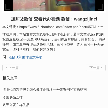
加师父微信 查看代办视频 微信：wangzijinci
本文链接：
https://www.fuzhoufashi.com/index.php/post/45761.html
转载声明：本站发布文章及版权归原作者所有，若有文章涉及到您的
权益及版权,还麻烦及时联系我们，我们将及时删除，谢谢配合。 特别
提醒：如文章中有涉及到祭祀风俗、民间习俗等，皆为民间一种美好
寓意，请科学看待，切勿封建迷信！

还阴债补财库注意事项
上一篇
下一篇


相关文章
清明代烧靠谱吗？怎么做才正规？一份带案例的实操指南
斋菜供品五样
敬天公要几样供品