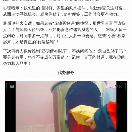
心理暗示：钱包里的招财符、家里的风水摆件，能让你更关注财富，
从而主动寻找机会。就像你贴了“加油”便签，工作时会更有动力。
最后说句大实话：如果真有“花钱买好运”的捷径，那世界首富早该换
人了！与其烧天价纸钱，不如把善意传递给身边的人——对家人多一
点耐心，对同事多一点帮助，对陌生人多一点善意。这些“小善”积累
起来，才是真正的“转运秘籍”！
下次再有人跟你推销“还阴债补财库”，不妨问问他：“您自己补了吗？
要是真有用，您咋不先成亿万富翁？” 记住，真正的财运，藏在你的
努力和人品里！
代办服务