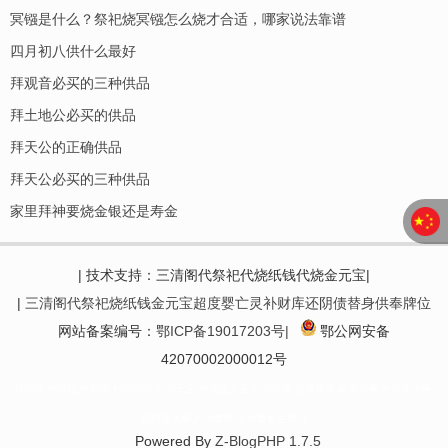
冥镪是什么？祭祀烧冥镪怎么烧才合适，哪家说法靠谱
四月初八供什么最好
拜观音必买的三种供品
拜土地公必买的供品
拜天公的正确供品
拜天公必买的三种供品
家里拜神要烧金银还是寿金
| 技术支持：三清阁代祭祀代烧纸钱代烧金元宝|
|
三清阁代祭祀烧纸钱金元宝超度婴亡灵补财库还阴债替身供奉牌位
网站备案编号：
鄂ICP备19017203号|
鄂公网安备
42070002000012号
代烧纸,代祭祀,代祭奠,代烧纸钱,代烧元宝,代烧金元宝,超度婴灵,超渡婴灵,超度法事,补财库法事,
还阴债法事,代供奉牌位,供奉长生牌位
Powered By
Z-BlogPHP 1.7.5