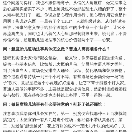
这个问题问得好，我也不跟你绕弯子。从信的人角度讲，做完法事之
后心里确实踏实了不少，晚上睡觉也不做那些乱七八糟的梦了，整个
人精神状态好了一截。你说这是心理作用也行，但心理作用它也是作
用啊！焦虑这东西，一旦有了个"出口"，人就能缓过来。从传统说法
来讲，法事的意义在于给那个没能出生的小生命一个"归宿"，让它不
再流离失所，同时也让活着的人心里那根刺能拔出来。说到底，不管
你信不信，超度胎儿道场法事的核心价值就两个字——心安。
问：超度胎儿道场法事具体怎么做？普通人需要准备什么？
流程其实没大家想得那么复杂。一般来说，你需要提前跟道场沟通，
提供一些基本信息，比如胎儿大概的月份、父母的生辰八字之类的。
到了法事当天，道场会安排专人诵经、设坛、焚化纸钱和替身衣物，
整个过程通常持续一到三个小时不等。有些道场还会额外做一场"送
子"仪式，意思是把这个小灵魂好好送走，让它下辈子能投个好人家。
普通人要做的事情不多，主要就是配合提供信息，然后到场或者远程
参与都行。现在很多道场也支持线上办理，不用非得跑一趟。
问：做超度胎儿法事有什么要注意的？别花了钱还踩坑！
注意事项我给你列几条实在的。第一，别贪便宜找那种三五百块就能
搞定的，太便宜的十有八九是走个过场，念经都不带认真念的。第
二，别迷信"越贵越灵"，花上万块的也不一定比几千块的效果好，关