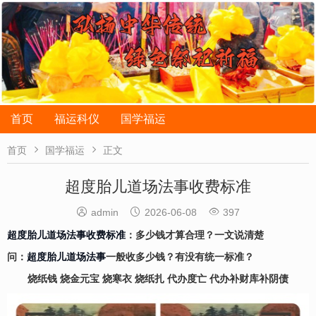
首页
福运科仪
国学福运


首页
国学福运
正文
超度胎儿道场法事收费标准



admin
2026-06-08
397
超度胎儿道场法事收费标准
：多少钱才算合理？一文说清楚
问：
超度胎儿
道场法事
一般收多少钱？有没有统一标准？
烧纸钱 烧金元宝 烧寒衣 烧纸扎 代办度亡 代办补财库补阴债