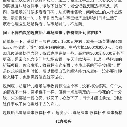
键看道长或法师的诚意和功底。第三，做完法事之后，夫妻双方尽量
别再反复纠结这件事，该放下就放下，老惦记着反而适得其反。第
四，选道场的时候多看看口碑，别光听销售吹，问问做过的人什么感
受。最后提醒一句，如果你因为这件事已经严重影响到日常生活了，
该看心理医生还是得看，法事是辅助，不是药。
问：不同档次的超度胎儿道场法事，收费差距到底在哪？
简单拆一下。基础档一般在800到1500元左右，就是一场普通诵经加
basic 的仪式，适合预算有限的家庭。中档大概1500到3000元，会多
加几位法师协同念经，仪式也更完整一些。高档的3000到5000元甚至
更高，通常会包含专门的坛场布置、多天连续法事、以及一些附加的
祈福项目。你会发现，收费标准这东西，本质上买的不是"效果"，而
是仪式的规格和时长。所以根据自己的经济能力来就好，没必要打肿
脸充胖子，也别觉得便宜就不诚心。
说到底，超度胎儿道场法事收费标准这个事，没有标准答案。每个人
的情况不一样，需求也不一样。但有一点是确定的——你花的每一分
钱，买的都是一份心安。钱花了，心放下了，日子才能往前走。别让
这件事成了你心里过不去的坎儿。
超度胎儿道场法事收费标准： 超度胎儿,道场法事,收费标准,法事价格
代办服务