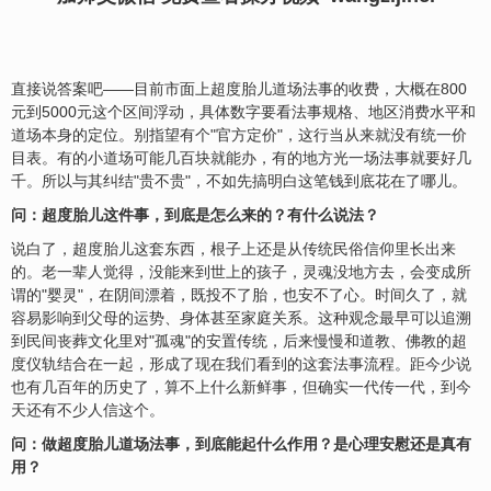
直接说答案吧——目前市面上超度胎儿道场法事的收费，大概在800
元到5000元这个区间浮动，具体数字要看法事规格、地区消费水平和
道场本身的定位。别指望有个"官方定价"，这行当从来就没有统一价
目表。有的小道场可能几百块就能办，有的地方光一场法事就要好几
千。所以与其纠结"贵不贵"，不如先搞明白这笔钱到底花在了哪儿。
问：超度胎儿这件事，到底是怎么来的？有什么说法？
说白了，超度胎儿这套东西，根子上还是从传统民俗信仰里长出来
的。老一辈人觉得，没能来到世上的孩子，灵魂没地方去，会变成所
谓的"婴灵"，在阴间漂着，既投不了胎，也安不了心。时间久了，就
容易影响到父母的运势、身体甚至家庭关系。这种观念最早可以追溯
到民间丧葬文化里对"孤魂"的安置传统，后来慢慢和道教、佛教的超
度仪轨结合在一起，形成了现在我们看到的这套法事流程。距今少说
也有几百年的历史了，算不上什么新鲜事，但确实一代传一代，到今
天还有不少人信这个。
问：做超度胎儿道场法事，到底能起什么作用？是心理安慰还是真有
用？