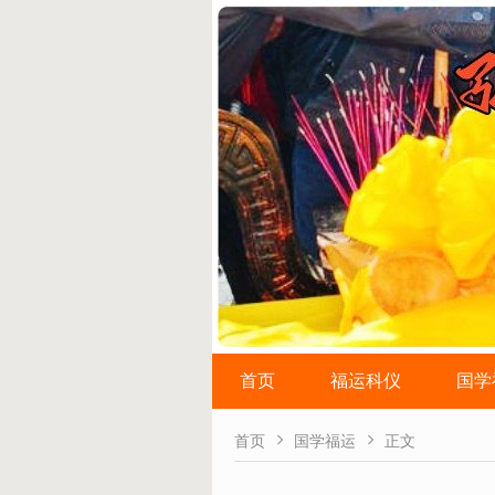
首页
福运科仪
国学


首页
国学福运
正文