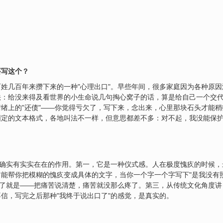
要写这个？
姓几百年来攒下来的一种"心理出口"。早些年间，很多家庭因为各种原
法：给没来得及看世界的小生命说几句掏心窝子的话，算是给自己一个交
绪上的"还债"——你觉得亏欠了，写下来，念出来，心里那块石头才能
固定的文本格式，各地叫法不一样，但意思都差不多：对不起，我没能保
？
它确实有实实在在的作用。第一，它是一种仪式感。人在极度愧疚的时候
能帮你把模糊的愧疚变成具体的文字，当你一个字一个字写下"是我没有
白了就是——把痛苦说清楚，痛苦就没那么疼了。第三，从传统文化角度
信，写完之后那种"我终于说出口了"的感觉，是真实的。