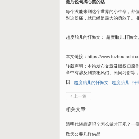
最后说句掏心窝的话
每个没能来到这个世界的小生命，都
对这份痛，就已经是最大的勇敢了。 
超度胎儿的忏悔文： 超度胎儿,忏悔文
本文链接：
https://www.fuzhoufashi.
转载声明：本站发布文章及版权归原作
章中有涉及到祭祀风俗、民间习俗等

超度胎儿的忏悔文
超度胎儿
忏
上一篇

相关文章
清明代烧靠谱吗？怎么做才正规？一
敬天公要几样供品