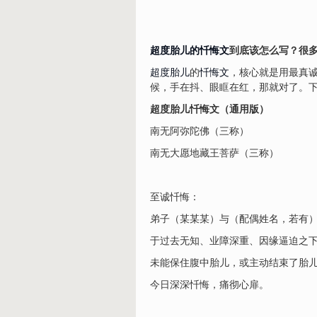
超度胎儿的忏悔文
到底该怎么写？很
超度胎儿
的
忏悔文
，核心就是用最真诚
候，手在抖、眼眶在红，那就对了。
超度胎儿忏悔文（通用版）
南无阿弥陀佛（三称）
南无大愿地藏王菩萨（三称）
至诚忏悔：
弟子（某某某）与（配偶姓名，若有
于过去无知、业障深重、因缘逼迫之
未能保住腹中胎儿，或主动结束了胎
今日深深忏悔，痛彻心扉。