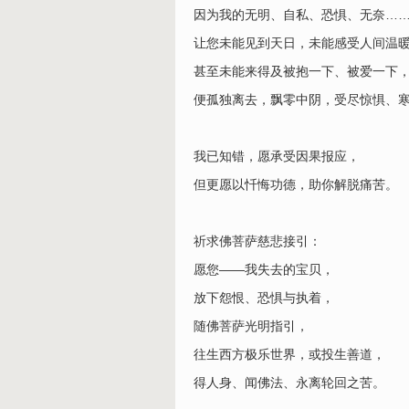
因为我的无明、自私、恐惧、无奈…
让您未能见到天日，未能感受人间温
甚至未能来得及被抱一下、被爱一下
便孤独离去，飘零中阴，受尽惊惧、
我已知错，愿承受因果报应，
但更愿以忏悔功德，助你解脱痛苦。
祈求佛菩萨慈悲接引：
愿您——我失去的宝贝，
放下怨恨、恐惧与执着，
随佛菩萨光明指引，
往生西方极乐世界，或投生善道，
得人身、闻佛法、永离轮回之苦。