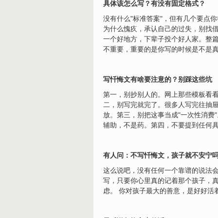
具体该怎么写？有没有固定格式？
没有什么"标准答案"，但有几个要点
为什么愧疚，承认自己的过失，别找借
一个好地方，下辈子投个好人家。整篇
不重要，重要的是你写的时候是不是
写忏悔文有啥要注意的？别踩这些坑
第一，别抄别人的。网上那些模板看
二，别写完就完了。很多人写完往抽
放。第三，别把这事当成"一次性消费
辅助，不是药。第四，不要提到任何
有人问：不写忏悔文，孩子就不安宁
这么说吧，没有任何一个靠谱的说法会
写，只要你心里真的记着那个孩子，真
虑。 你对孩子最大的善意，是好好活