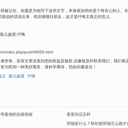
值得被记住。你愿意为他写下这些文字，本身就说明你是个有良心的人。
把该说的话说出来，然后慢慢往前走，这才是忏悔文真正的意义。
,胎儿超度,忏悔
com/index.php/post/46650.html
者所有，若有文章涉及到您的权益及版权,还麻烦及时联系我们，我们将
，皆为民间一种美好寓意，请科学看待，切勿封建迷信！
悔文
胎儿超度
忏悔
份带案例的实操指南
斋菜供品五样
冥镪是什么？祭祀烧冥镪怎么烧才