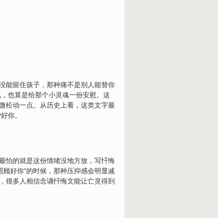
因没能留住孩子，那种痛不是别人能替你
代，也算是给那个小灵魂一份安慰。这
稍微松动一点。从历史上看，这类文字最
护好你。
，最怕的就是这份情绪没地方放，写忏悔
照顾好你"的时候，那种压抑感会明显减
讲，很多人相信念诵忏悔文能让亡灵得到