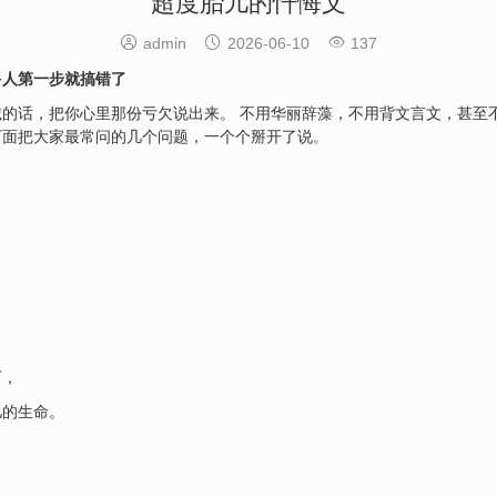
超度胎儿的忏悔文



admin
2026-06-10
137
多人第一步就搞错了
的话，把你心里那份亏欠说出来。 不用华丽辞藻，不用背文言文，甚至不
下面把大家最常问的几个问题，一个个掰开了说。
）
下，
儿的生命。