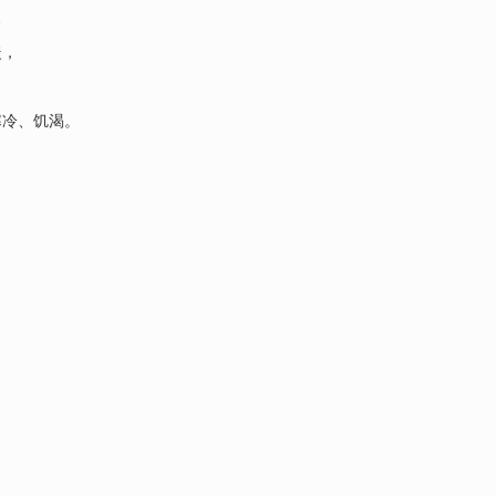
…
暖，
，
寒冷、饥渴。