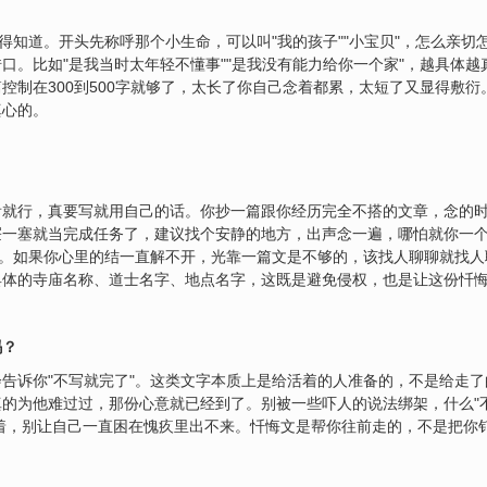
你得知道。开头先称呼那个小生命，可以叫"我的孩子""小宝贝"，怎么亲
口。比如"是我当时太年轻不懂事""是我没有能力给你一个家"，越具体
控制在300到500字就够了，太长了你自己念着都累，太短了又显得敷衍
真心的。
看就行，真要写就用自己的话。你抄一篇跟你经历完全不搭的文章，念的
屉一塞就当完成任务了，建议找个安静的地方，出声念一遍，哪怕就你一
"。如果你心里的结一直解不开，光靠一篇文是不够的，该找人聊聊就找
具体的寺庙名称、道士名字、地点名字，这既是避免侵权，也是让这份忏
吗？
告诉你"不写就完了"。这类文字本质上是给活着的人准备的，不是给走
的为他难过过，那份心意就已经到了。别被一些吓人的说法绑架，什么"
着，别让自己一直困在愧疚里出不来。忏悔文是帮你往前走的，不是把你