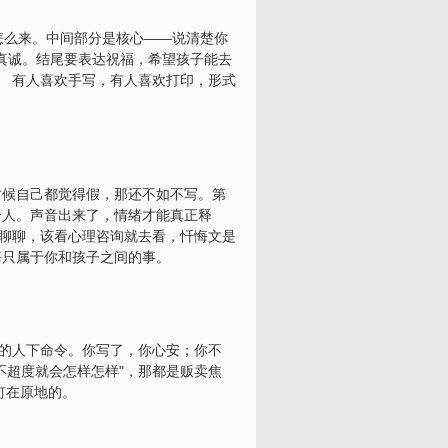
切怎么来。中间部分是核心——说清楚你
越真诚。结尾要表达祝福，希望孩子能去
。 有人喜欢手写，有人喜欢打印，形式
时候自己都觉得假，那还不如不写。第
个人。声音出来了，情绪才能真正释
人聊聊，该看心理咨询就去看，忏悔文是
悔只属于你和孩子之间的事。
了的人下命令。你写了，你心安；你不
不超度就会怎样怎样"，那都是贩卖焦
钉在原地的。