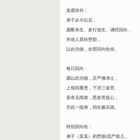
发愿弥补：
弟子从今以后，
愿断杀生、多行放生、诵经回向，
并劝人莫轻堕胎，
以此功德，全部回向给你。
每日回向：
愿以此功德，庄严佛净土，
上报四重恩，下济三途苦。
若有见闻者，悉发菩提心，
尽此一报身，同生极乐国。
特别回向给：
弟子（某某）的堕胎/流产胎儿，