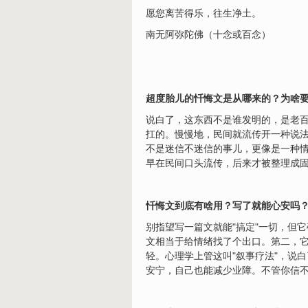
愿您离苦得乐，往生净土。
南无阿弥陀佛（十念或百念）
超度胎儿的忏悔文是从哪来的？为啥
说白了，这东西不是谁发明的，是老百
扛的。慢慢地，民间就流传开一种说
不是迷信不迷信的事儿，更像是一种情
早在民间口头流传，后来才被整理成
忏悔文到底有啥用？写了就能心安吗
别指望写一篇文就能"搞定"一切，但
文相当于给情绪找了个出口。第二，它
轻。心理学上管这叫"叙事疗法"，说
安宁，自己也能减少业障。不管你信不