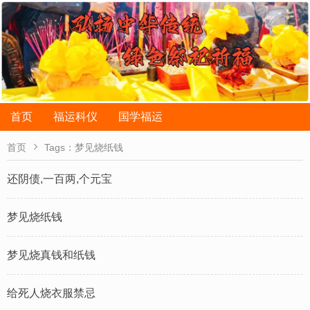
首页
福运科仪
国学福运

首页
Tags：梦见烧纸钱
还阴债,一百两,个元宝
梦见烧纸钱
梦见烧真钱和纸钱
给死人烧衣服禁忌