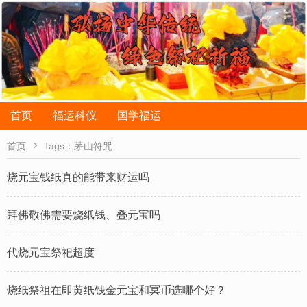
首页
福运科仪
国学福运

首页
Tags：茅山符咒
烧元宝钱纸真的能带来财运吗
拜佛敬佛需要烧纸钱、叠元宝吗
代烧元宝祭祀超度
烧纸祭祖在即黄纸钱金元宝和冥币选哪个好？