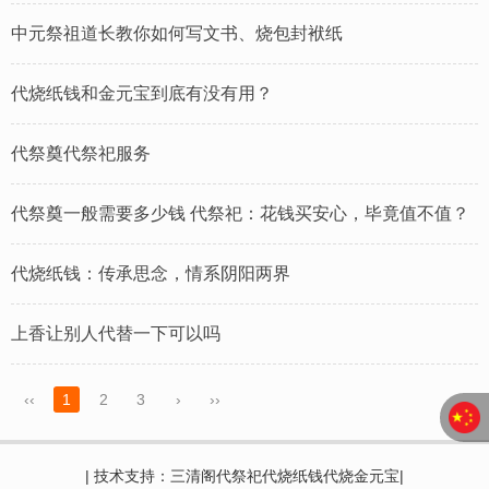
中元祭祖道长教你如何写文书、烧包封袱纸
代烧纸钱和金元宝到底有没有用？
代祭奠代祭祀服务
代祭奠一般需要多少钱​ 代祭祀：花钱买安心，毕竟值不值？
​代烧纸钱：传承思念，情系阴阳两界
上香让别人代替一下可以吗
‹‹
1
2
3
›
››
| 技术支持：三清阁代祭祀代烧纸钱代烧金元宝|