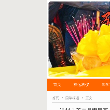
首页
福运科仪
国学


首页
国学福运
正文