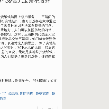
奠代烧金元宝祭祀服务
扫烧纸钱与网上祭扫服务——三清阁的
进行实地祭扫，也可以选择在家中通过
决了因各种原因无法亲自祭扫的问题。
这些地方，人们可以按照传统的习俗，
自去祭扫。这时，三清阁的代烧金元宝
祭祀物品交给三清阁，他们就会按照传
动，表达对先人的思念。 除了实地祭
先人的照片，写下思念的话语，然后选
 总的来说，无论是实地祭扫烧纸钱，
则为人们提供了更多的选择，使得祭祀
及时删除，谢谢配合。 特别提醒：如文
元宝
烧纸钱.超度狗狗
祭奠宠物
祭
猫咪