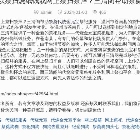
以祭扫烧纸钱或网上祭扫祭拜？三清阁帮助祭



admin
2024-01-03
465
网上祭扫祭拜？三清阁帮助
祭奠
代烧金元宝
祭祀服务：温州市苍南县的祭
扫方式也在逐渐发生变化。在温州市苍南县，人们可以选择到指定的地点
，三清阁提供了一种全新的祭祀服务——代烧金元宝祭祀服务，为人们解
地祭扫烧纸钱服务。在苍南县，有专门的公墓和祭祀场所供人们祭扫。在
人的怀念之情。然而，由于生活节奏的加快，许多人可能无法抽出时间亲
烧金元宝祭祀服务，是一种全新的祭祀方式。只需要将需要烧的金元宝和
祀活动。这样，无论身处何地，只要有心，就可以通过三清阁完成祭祀活
祭扫祭拜的服务。在网上祭扫平台，人们可以创建自己的祭祀空间，上传
。这种方式不仅方便快捷，而且可以随时进行，不受时间和地点的限制。
的敬仰和怀念的表现。而三清阁的代烧金元宝祭祀服务和网上祭扫平台，
何处，都可以通过这些方式，向先人表达你的思念之情。
com/index.php/post/42954.html
者所有，若有文章涉及到您的权益及版权,还麻烦及时联系我们，我们将
，皆为民间一种美好寓意，请科学看待，切勿封建迷信！
务
代烧纸服务
代烧元宝
代烧金元宝平台
网上祭奠
网上祭祀
代烧金
祭奠狗狗
祭祀狗狗
狗狗去世祭拜
纪念狗狗
祭奠狗狗头七
祭祀宠物