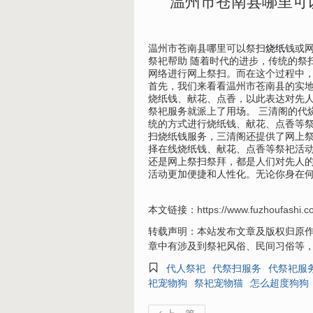
温州市苍南县哪里可
温州市苍南县哪里可以祭扫
烧纸
钱或
祭祀帮助 随着时代的进步，传统的祭
网络进行网上祭扫。而在这个过程中
首先，我们来看看温州市苍南县的实
烧纸钱、献花、点香，以此表达对先
祭祀服务就派上了用场。 三清阁的代
统的方式进行烧纸钱、献花、点香等祭
扫烧纸钱服务，三清阁还提供了网上
择在线烧纸钱、献花、点香等祭祀活动
还是网上祭扫祭拜，都是人们对先人
活动更加便捷和人性化。无论你身在
本文链接：
https://www.fuzhoufashi.
转载声明：本站发布文章及版权归原作
章中有涉及到祭祀风俗、民间习俗等

代人祭祀
代祭扫服务
代祭祀服
祀宠物狗
祭祀宠物猫
怎么超度狗狗