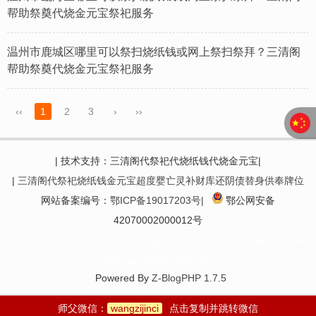
帮助祭奠代烧金元宝祭祀服务
温州市鹿城区哪里可以祭扫烧纸钱或网上祭扫祭拜？三清阁
帮助祭奠代烧金元宝祭祀服务
‹‹
1
2
3
›
››
| 技术支持：三清阁代祭祀代烧纸钱代烧金元宝|
|
三清阁代祭祀烧纸钱金元宝超度婴亡灵补财库还阴债替身供奉牌位
网站备案编号：
鄂ICP备19017203号|
鄂公网安备
42070002000012号
代烧纸,代祭祀,代祭奠,代烧纸钱,代烧元宝,代烧金元宝,超度婴灵,超渡婴灵,超度法事,补财库法事,
还阴债法事,代供奉牌位,供奉长生牌位
Powered By
Z-BlogPHP 1.7.5
师父微信：
wangzijinci
点击复制并跳转微信