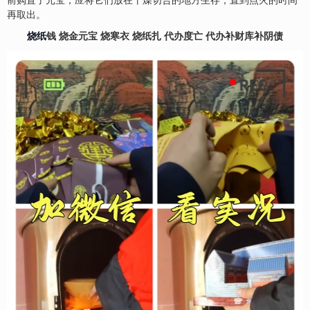
前购置了元宝，应将它们放在干燥切合的地方生存，直到点火的时间
再取出。
烧纸
钱 烧金元宝 烧寒衣 烧纸扎 代办度亡 代办补财库补阴债