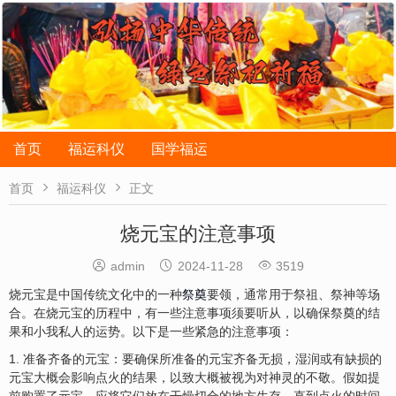
首页
福运科仪
国学福运


首页
福运科仪
正文
烧元宝的注意事项



admin
2024-11-28
3519
烧元宝是中国传统文化中的一种
祭奠
要领，通常用于祭祖、祭神等场
合。在烧元宝的历程中，有一些注意事项须要听从，以确保祭奠的结
果和小我私人的运势。以下是一些紧急的注意事项：
1. 准备齐备的元宝：要确保所准备的元宝齐备无损，湿润或有缺损的
元宝大概会影响点火的结果，以致大概被视为对神灵的不敬。假如提