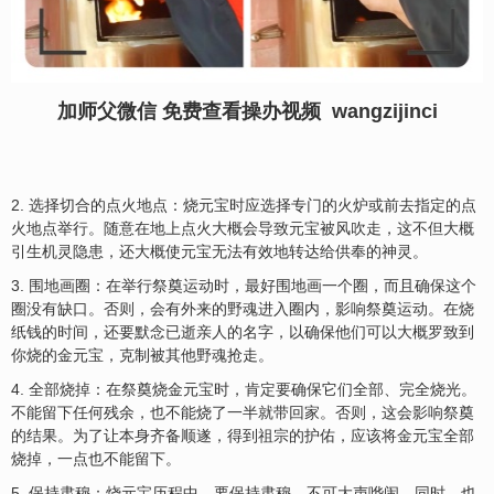
加师父微信 免费查看操办视频 wangzijinci
2. 选择切合的点火地点：烧元宝时应选择专门的火炉或前去指定的点
火地点举行。随意在地上点火大概会导致元宝被风吹走，这不但大概
引生机灵隐患，还大概使元宝无法有效地转达给供奉的神灵。
3. 围地画圈：在举行祭奠运动时，最好围地画一个圈，而且确保这个
圈没有缺口。否则，会有外来的野魂进入圈内，影响祭奠运动。在烧
纸钱的时间，还要默念已逝亲人的名字，以确保他们可以大概罗致到
你烧的金元宝，克制被其他野魂抢走。
4. 全部烧掉：在祭奠烧金元宝时，肯定要确保它们全部、完全烧光。
不能留下任何残余，也不能烧了一半就带回家。否则，这会影响祭奠
的结果。为了让本身齐备顺遂，得到祖宗的护佑，应该将金元宝全部
烧掉，一点也不能留下。
5. 保持肃穆：烧元宝历程中，要保持肃穆，不可大声哗闹。同时，也