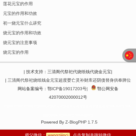
莲花元宝的作用
元宝的作用和功效
初一烧元宝什么讲究
烧元宝的作用和功效
烧元宝的注意事项
烧元宝的作用
| 技术支持：三清阁代祭祀代烧纸钱代烧金元宝|
|
三清阁代祭祀烧纸钱金元宝超度婴亡灵补财库还阴债替身供奉牌位
网站备案编号：
鄂ICP备19017203号|
鄂公网安备
42070002000012号
代烧纸,代祭祀,代祭奠,代烧纸钱,代烧元宝,代烧金元宝,超度婴灵,超渡婴灵,超度法事,补财库法事,
还阴债法事,代供奉牌位,供奉长生牌位
Powered By
Z-BlogPHP 1.7.5
师父微信：
wangzijinci
点击复制并跳转微信