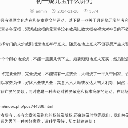
初一烧元宝什么讲究



admin
2024-11-28
3574
种具有深厚文化内在和信奉意义的运动。以下是一些关于月朔烧元宝的考
的元宝齐备无损，湿润或缺损的元宝将没有效果以致大概被视为对神灵的不
应选择专门的火炉或到指定地点举行点火。随意在地上点火不但容易产生火
要一个个耐心地燃烧，不能一股脑儿倒下去。须要渐渐地点火充实，然后默
，肯定要全部、完全烧光，不能留有一点残余，大概烧了一半又带回家。
数目以双数为佳，好比六叠或八叠，寓意六六大顺或发达大吉大利等。固然
慰藉亡灵的要领，同时也是一种表达对神灵敬意和祈求庇佑的运动。在到
com/index.php/post/44388.html
者所有，若有文章涉及到您的权益及版权,还麻烦及时联系我们，我们将
，皆为民间一种美好寓意，请科学看待，切勿封建迷信！